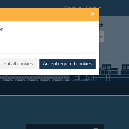
Register
Login
×
Advanced search
on.
ccept all cookies
Accept required cookies