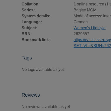
Collation:
1 online resource (1 te
Series:
Brigitte MOM
System details:
Mode of access: Inter
Language:
German
Subject:
Women's Lifestyle
BRN:
2629657
Bookmark link:
https://eastsussex.
SETLVL=&BRN=262
Tags
No tags available as yet
Reviews
No reviews available as yet