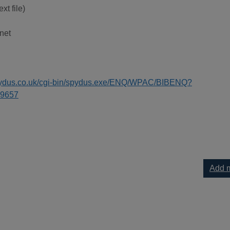
xt file)
net
spydus.co.uk/cgi-bin/spydus.exe/ENQ/WPAC/BIBENQ?
9657
Add m