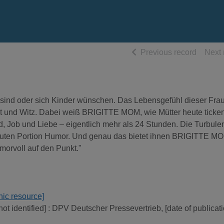
of searc
Previous record
Next 
 sind oder sich Kinder wünschen. Das Lebensgefühl dieser Fra
 und Witz. Dabei weiß BRIGITTE MOM, wie Mütter heute ticken
ind, Job und Liebe – eigentlich mehr als 24 Stunden. Die Turbul
r guten Portion Humor. Und genau das bietet ihnen BRIGITTE M
umorvoll auf den Punkt."
nic resource]
not identified] : DPV Deutscher Pressevertrieb, [date of publicat