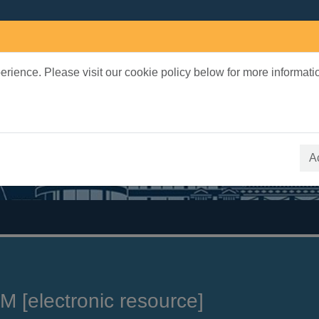
rience. Please visit our cookie policy below for more informati
earch Terms
 quickfind search
A
M [electronic resource]